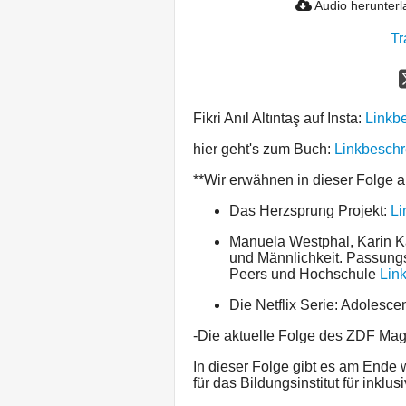
Audio herunter
Tr
Fikri Anıl Altıntaş auf Insta:
Linkb
hier geht's zum Buch:
Linkbesch
**Wir erwähnen in dieser Folge 
Das Herzsprung Projekt:
Li
Manuela Westphal, Karin Kä
und Männlichkeit. Passung
Peers und Hochschule
Lin
Die Netflix Serie: Adolesce
-Die aktuelle Folge des ZDF Ma
In dieser Folge gibt es am Ende
für das Bildungsinstitut für inklu