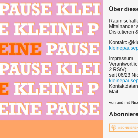
Über dies
Raum schaffen
Miteinander 
Diskutieren 
Kontakt: @kl
kleinepause
Impressum
Verantwortlic
2 RStV):
seit 06/23 N
kleinepause
Kontaktdaten
Mail
von und mit Nic
Abonnier