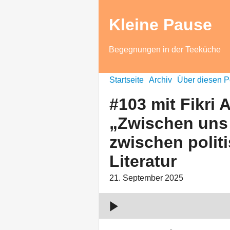
Kleine Pause
Begegnungen in der Teeküche
#103 mit
Startseite
Archiv
Über diesen P
Fikri Anıl
Altıntaş:
#103 mit Fikri A
„Zwischen
„Zwischen uns 
uns liegt
August” –
zwischen polit
zwischen
Literatur
politischer
Bildung
21. September 2025
und
Literatur
00:00:00