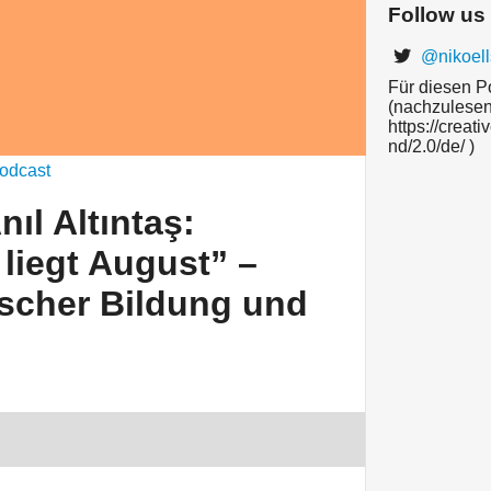
Follow us
@nikoell
Für diesen P
(nachzulese
https://creat
nd/2.0/de/ )
odcast
nıl Altıntaş:
liegt August” –
ischer Bildung und