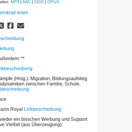
laden:
MP3
|
AAC
|
OGG
|
OPUS
anskript lesen
eschreibung
reibung
außerdem: **
nkbeschreibung
mpfe (Hrsg.): Migration, Bildungsaufstieg
sdynamiken zwischen Familie, Schule,
kbeschreibung
nce
gazin Royal
Linkbeschreibung
 wieder ein bisschen Werbung und Support
sive Vielfalt (aus Überzeugung):