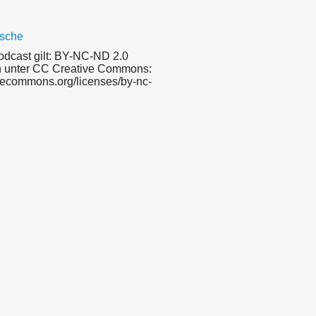
sche
odcast gilt: BY-NC-ND 2.0
n unter CC Creative Commons:
ivecommons.org/licenses/by-nc-