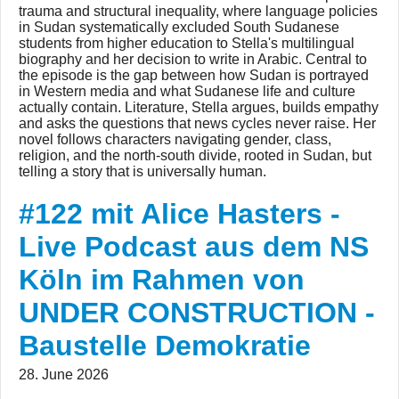
trauma and structural inequality, where language policies
in Sudan systematically excluded South Sudanese
students from higher education to Stella's multilingual
biography and her decision to write in Arabic. Central to
the episode is the gap between how Sudan is portrayed
in Western media and what Sudanese life and culture
actually contain. Literature, Stella argues, builds empathy
and asks the questions that news cycles never raise. Her
novel follows characters navigating gender, class,
religion, and the north-south divide, rooted in Sudan, but
telling a story that is universally human.
#122 mit Alice Hasters -
#122 mit Alice
Live Podcast aus dem NS
Hasters - Live
Köln im Rahmen von
Podcast aus dem
NS Köln im
UNDER CONSTRUCTION -
Rahmen von
Baustelle Demokratie
UNDER
CONSTRUCTION
28. June 2026
- Baustelle