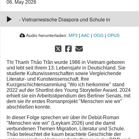
06. May 2026
#118 mit Thị Thanh Thảo Trần - "Menschen wie
wir"
00:00
-
Vietnamesische Diaspora und Schule in
Deutschland
Audio herunterladen:
MP3
|
AAC
|
OGG
|
OPUS
Thị Thanh Thảo Trần wurde 1986 in Vietnam geboren
und lebt seit ihrem 13. Lebensjahr in Deutschland. Sie
studierte Kulturwissenschaften sowie Vergleichende
Literatur- und Kunstwissenschaft. Ihre
Kurzgeschichtensammlung "Wo ich herkomme" stand
2022 auf der Shortlist des Young Storyteller Award. 2024
erhielt sie ein Arbeitsstipendium des Berliner Senats, mit
dem sie ihr erstes Romanprojekt "Menschen wie wir"
abschließen konnte.
In dieser Folge sprechen wir über ihr Debüt‑Roman
"Menschen wie wir" (Leykam 2026) und die damit
verbundenen Themen Migration, Literatur und Schule.
Thảo beleuchtet die kaum beachtete Geschichte der