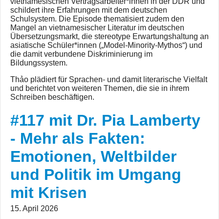
vietnamesischen Vertragsarbeiter*innen in der DDR und
schildert ihre Erfahrungen mit dem deutschen
Schulsystem. Die Episode thematisiert zudem den
Mangel an vietnamesischer Literatur im deutschen
Übersetzungsmarkt, die stereotype Erwartungshaltung an
asiatische Schüler*innen („Model‑Minority‑Mythos“) und
die damit verbundene Diskriminierung im
Bildungssystem.
Thảo plädiert für Sprachen- und damit literarische Vielfalt
und berichtet von weiteren Themen, die sie in ihrem
Schreiben beschäftigen.
#117 mit
#117 mit Dr. Pia Lamberty
Dr. Pia
Lamberty -
- Mehr als Fakten:
Mehr als
Emotionen, Weltbilder
Fakten:
Emotionen,
und Politik im Umgang
Weltbilder
mit Krisen
und Politik
im
15. April 2026
Umgang