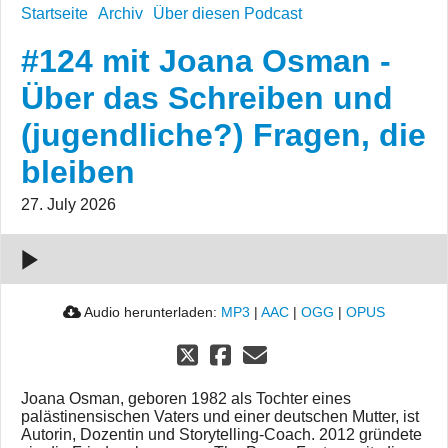
Startseite
Archiv
Über diesen Podcast
#124 mit Joana Osman -
#124 mit
Über das Schreiben und
Joana Osman
- Über das
(jugendliche?) Fragen, die
Schreiben
bleiben
und
(jugendliche?)
27. July 2026
Fragen, die
bleiben
00:00
Audio herunterladen:
MP3
|
AAC
|
OGG
|
OPUS
Joana Osman, geboren 1982 als Tochter eines
palästinensischen Vaters und einer deutschen Mutter, ist
Autorin, Dozentin und Storytelling-Coach. 2012 gründete