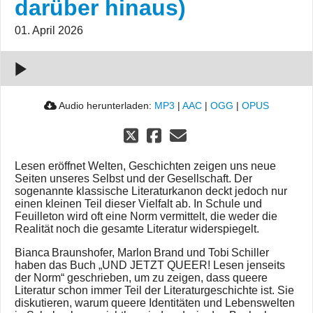
darüber hinaus)
(und
weit
01. April 2026
darüber
hinaus)
00:00
Audio herunterladen:
MP3
|
AAC
|
OGG
|
OPUS
Lesen eröffnet Welten, Geschichten zeigen uns neue
Seiten unseres Selbst und der Gesellschaft. Der
sogenannte klassische Literaturkanon deckt jedoch nur
einen kleinen Teil dieser Vielfalt ab. In Schule und
Feuilleton wird oft eine Norm vermittelt, die weder die
Realität noch die gesamte Literatur widerspiegelt.
Bianca Braunshofer, Marlon Brand und Tobi Schiller
haben das Buch „UND JETZT QUEER! Lesen jenseits
der Norm“ geschrieben, um zu zeigen, dass queere
Literatur schon immer Teil der Literaturgeschichte ist. Sie
diskutieren, warum queere Identitäten und Lebenswelten