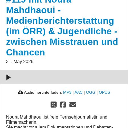
Mahdhaoui -
Medienberichterstattung
(im ÖRR) & Jugendliche -
#119 mit Noura
Mahdhaoui -
zwischen Misstrauen und
Medienberichterstattung
Chancen
(im ÖRR) &
Jugendliche - zwischen
31. May 2026
Misstrauen und
Chancen
00:00:00
Audio herunterladen:
MP3
|
AAC
|
OGG
|
OPUS
Noura Mahdhaoui ist freie Fernsehjournalistin und
Filmemacherin.
Sie macht vor allem Dokumentationen und Debatten-