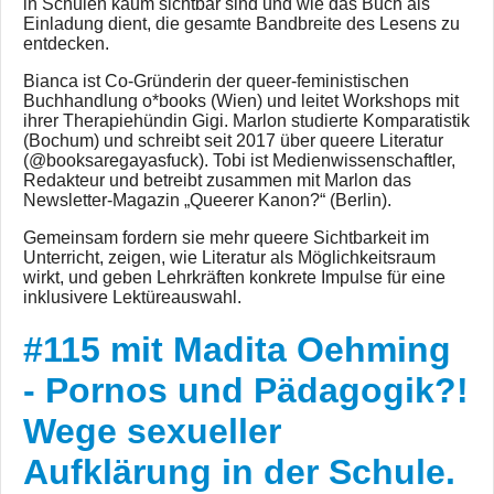
in Schulen kaum sichtbar sind und wie das Buch als
Einladung dient, die gesamte Bandbreite des Lesens zu
entdecken.
Bianca ist Co‑Gründerin der queer‑feministischen
Buchhandlung o*books (Wien) und leitet Workshops mit
ihrer Therapiehündin Gigi. Marlon studierte Komparatistik
(Bochum) und schreibt seit 2017 über queere Literatur
(@booksaregayasfuck). Tobi ist Medienwissenschaftler,
Redakteur und betreibt zusammen mit Marlon das
Newsletter‑Magazin „Queerer Kanon?“ (Berlin).
Gemeinsam fordern sie mehr queere Sichtbarkeit im
Unterricht, zeigen, wie Literatur als Möglichkeitsraum
wirkt, und geben Lehrkräften konkrete Impulse für eine
inklusivere Lektüreauswahl.
#115 mit
Madita
#115 mit Madita Oehming
Oehming -
- Pornos und Pädagogik?!
Pornos und
Pädagogik?!
Wege sexueller
Wege
Aufklärung in der Schule.
sexueller
Aufklärung