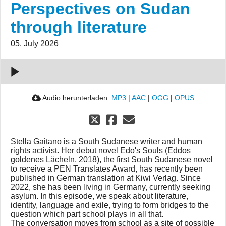
Stella
Perspectives on Sudan
Gaitano -
through literature
Perspectives
on Sudan
05. July 2026
through
literature
00:00:00
Audio herunterladen:
MP3
|
AAC
|
OGG
|
OPUS
Stella Gaitano is a South Sudanese writer and human
rights activist. Her debut novel Edo's Souls (Eddos
goldenes Lächeln, 2018), the first South Sudanese novel
to receive a PEN Translates Award, has recently been
published in German translation at Kiwi Verlag. Since
2022, she has been living in Germany, currently seeking
asylum. In this episode, we speak about literature,
identity, language and exile, trying to form bridges to the
question which part school plays in all that.
The conversation moves from school as a site of possible