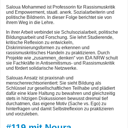
Saloua Mohammed ist Professorin für Rassismuskritik
und Empowerment, staatl. anerk. Sozialarbeiterin und
politische Bildnerin. In dieser Folge berichtet sie von
ihrem Weg in die Lehre.
In ihrer Arbeit verbindet sie Schulsozialarbeit, politische
Bildungsarbeit und Forschung. Sie lehrt Studierende,
kritische Reflexion zu entwickeln,
Diskriminierungsformen zu erkennen und
rassismuskritisches Handeln zu praktizieren. Durch
Projekte wie „zusammen_denken“ von IDA NRW schult
sie Fachkräfte in Antisemitismus‑ und Rassismuskritik
und fördert solidarische Netzwerke.
Salouas Ansatz ist praxisnah und
menschenrechtsorientiert: Sie sieht Bildung als
Schlüssel zur gesellschaftlichen Teilhabe und plädiert
dafür eine klare Haltung zu bewahren und gleichzeitig
stets in hitzigen Diskussionen bewusst dreimal tief
durchatmen, das eigene Motiv (Sache vs. Ego) zu
hinterfragen und damit Selbstreflexion zu praktizieren
und vorzuleben.
#119 mit Noura