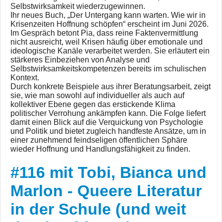
Selbstwirksamkeit wiederzugewinnen.
Ihr neues Buch, „Der Untergang kann warten. Wie wir in
Krisenzeiten Hoffnung schöpfen“ erscheint im Juni 2026.
Im Gespräch betont Pia, dass reine Faktenvermittlung
nicht ausreicht, weil Krisen häufig über emotionale und
ideologische Kanäle verarbeitet werden. Sie erläutert ein
stärkeres Einbeziehen von Analyse und
Selbstwirksamkeitskompetenzen bereits im schulischen
Kontext.
Durch konkrete Beispiele aus ihrer Beratungsarbeit, zeigt
sie, wie man sowohl auf individueller als auch auf
kollektiver Ebene gegen das erstickende Klima
#116
politischer Verrohung ankämpfen kann. Die Folge liefert
mit
damit einen Blick auf die Verquickung von Psychologie
und Politik und bietet zugleich handfeste Ansätze, um in
Tobi,
einer zunehmend feindseligen öffentlichen Sphäre
Bianca
wieder Hoffnung und Handlungsfähigkeit zu finden.
und
Marlon -
#116 mit Tobi, Bianca und
Queere
Marlon - Queere Literatur
Literatur
in der
in der Schule (und weit
Schule