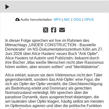
Demokratie
00:00
Audio herunterladen:
MP3
|
AAC
|
OGG
|
OPUS
In dieser Folge sprechen wir live im Rahmen des
Mitmachtags „UNDER CONSTRUCTION - Baustelle
Demokratie" im NS-Dokumentationszentrum Köln am 27.
Juni 2026 über Alice Hasters’ neues Buch “Anti Opfer”.
Alice Hasters ist Autorin und Publizistin, bekannt durch
ihre Bücher „Was weiße Menschen nicht über Rassismus
hören wollen, aber wissen sollten" und “Identitätskrise”.
Alice erklärt, warum sie dem Viktimismus nicht den Täter
gegenüberstellt, sondern das Anti-Opfer: eine Figur, die
sich als Opfer der Opfer versteht, die Gleichberechtigung
als Bedrohung erlebt und Dominanz als gerechten
Normalzustand verteidigt. Wir sprechen über die
paradoxe Dynamik, dass ausgerechnet diejenigen, die
am lautesten über Opfer klagen, häufig selbst am meisten
im Opfermodus agieren und über die politische Funktion