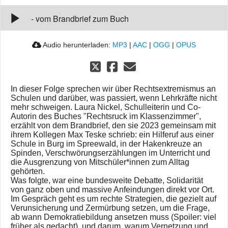
und Diskriminierung
00:00:00
-
vom Brandbrief zum Buch
Audio herunterladen:
MP3
|
AAC
|
OGG
|
OPUS
In dieser Folge sprechen wir über Rechtsextremismus an
Schulen und darüber, was passiert, wenn Lehrkräfte nicht
mehr schweigen. Laura Nickel, Schulleiterin und Co-
Autorin des Buches "Rechtsruck im Klassenzimmer",
erzählt von dem Brandbrief, den sie 2023 gemeinsam mit
ihrem Kollegen Max Teske schrieb: ein Hilferuf aus einer
Schule in Burg im Spreewald, in der Hakenkreuze an
Spinden, Verschwörungserzählungen im Unterricht und
die Ausgrenzung von Mitschüler*innen zum Alltag
gehörten.
Was folgte, war eine bundesweite Debatte, Solidarität
von ganz oben und massive Anfeindungen direkt vor Ort.
Im Gespräch geht es um rechte Strategien, die gezielt auf
Verunsicherung und Zermürbung setzen, um die Frage,
ab wann Demokratiebildung ansetzen muss (Spoiler: viel
früher als gedacht), und darum, warum Vernetzung und