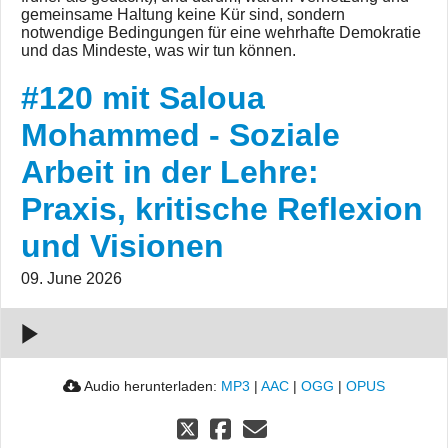
gemeinsame Haltung keine Kür sind, sondern
notwendige Bedingungen für eine wehrhafte Demokratie
und das Mindeste, was wir tun können.
#120 mit
#120 mit Saloua
Saloua
Mohammed
Mohammed - Soziale
- Soziale
Arbeit in der Lehre:
Arbeit in
der Lehre:
Praxis, kritische Reflexion
Praxis,
und Visionen
kritische
Reflexion
09. June 2026
und
Visionen
00:00:00
Audio herunterladen:
MP3
|
AAC
|
OGG
|
OPUS