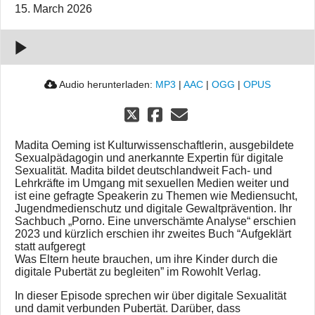
15. March 2026
in der
Schule.
00:00:00
Audio herunterladen:
MP3
|
AAC
|
OGG
|
OPUS
Madita Oeming ist Kulturwissenschaftlerin, ausgebildete
Sexualpädagogin und anerkannte Expertin für digitale
Sexualität. Madita bildet deutschlandweit Fach- und
Lehrkräfte im Umgang mit sexuellen Medien weiter und
ist eine gefragte Speakerin zu Themen wie Mediensucht,
Jugendmedienschutz und digitale Gewaltprävention. Ihr
Sachbuch „Porno. Eine unverschämte Analyse“ erschien
2023 und kürzlich erschien ihr zweites Buch “Aufgeklärt
statt aufgeregt
Was Eltern heute brauchen, um ihre Kinder durch die
digitale Pubertät zu begleiten” im Rowohlt Verlag.
In dieser Episode sprechen wir über digitale Sexualität
und damit verbunden Pubertät. Darüber, dass