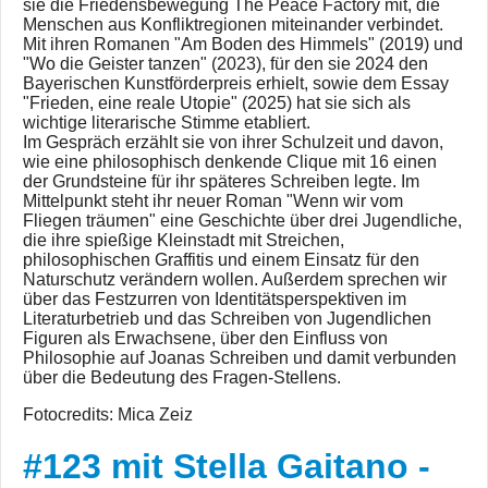
sie die Friedensbewegung The Peace Factory mit, die
Menschen aus Konfliktregionen miteinander verbindet.
Mit ihren Romanen "Am Boden des Himmels" (2019) und
"Wo die Geister tanzen" (2023), für den sie 2024 den
Bayerischen Kunstförderpreis erhielt, sowie dem Essay
"Frieden, eine reale Utopie" (2025) hat sie sich als
wichtige literarische Stimme etabliert.
Im Gespräch erzählt sie von ihrer Schulzeit und davon,
wie eine philosophisch denkende Clique mit 16 einen
der Grundsteine für ihr späteres Schreiben legte. Im
Mittelpunkt steht ihr neuer Roman "Wenn wir vom
Fliegen träumen" eine Geschichte über drei Jugendliche,
die ihre spießige Kleinstadt mit Streichen,
philosophischen Graffitis und einem Einsatz für den
Naturschutz verändern wollen. Außerdem sprechen wir
über das Festzurren von Identitätsperspektiven im
Literaturbetrieb und das Schreiben von Jugendlichen
Figuren als Erwachsene, über den Einfluss von
Philosophie auf Joanas Schreiben und damit verbunden
über die Bedeutung des Fragen-Stellens.
Fotocredits: Mica Zeiz
#123 mit Stella Gaitano -
#123 mit