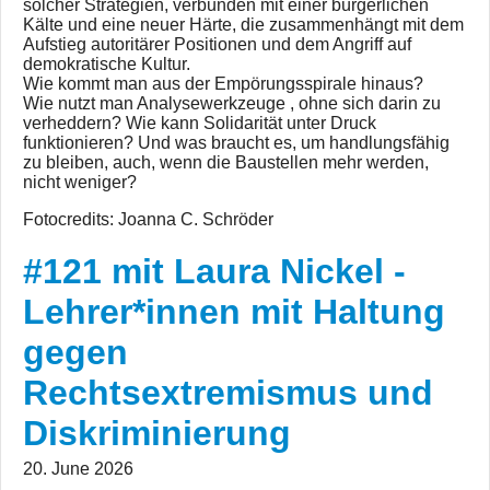
solcher Strategien, verbunden mit einer bürgerlichen
Kälte und eine neuer Härte, die zusammenhängt mit dem
Aufstieg autoritärer Positionen und dem Angriff auf
demokratische Kultur.
Wie kommt man aus der Empörungsspirale hinaus?
Wie nutzt man Analysewerkzeuge , ohne sich darin zu
verheddern? Wie kann Solidarität unter Druck
funktionieren? Und was braucht es, um handlungsfähig
zu bleiben, auch, wenn die Baustellen mehr werden,
nicht weniger?
Fotocredits: Joanna C. Schröder
#121 mit Laura Nickel -
Lehrer*innen mit Haltung
gegen
Rechtsextremismus und
#121 mit Laura
Diskriminierung
Nickel - Lehrer*innen
mit Haltung gegen
20. June 2026
Rechtsextremismus