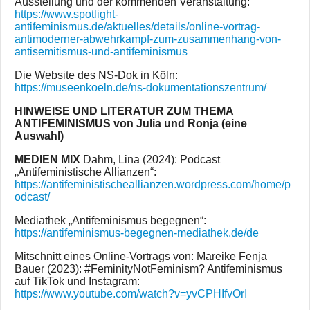
Ausstellung und der kommenden Veranstaltung:
https://www.spotlight-
antifeminismus.de/aktuelles/details/online-vortrag-
antimoderner-abwehrkampf-zum-zusammenhang-von-
antisemitismus-und-antifeminismus
Die Website des NS-Dok in Köln:
https://museenkoeln.de/ns-dokumentationszentrum/
HINWEISE UND LITERATUR ZUM THEMA
ANTIFEMINISMUS von Julia und Ronja (eine
Auswahl)
MEDIEN MIX
Dahm, Lina (2024): Podcast
„Antifeministische Allianzen“:
https://antifeministischeallianzen.wordpress.com/home/p
odcast/
Mediathek „Antifeminismus begegnen“:
https://antifeminismus-begegnen-mediathek.de/de
Mitschnitt eines Online-Vortrags von: Mareike Fenja
Bauer (2023): #FeminityNotFeminism? Antifeminismus
auf TikTok und Instagram:
https://www.youtube.com/watch?v=yvCPHIfvOrI