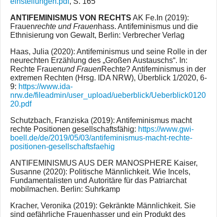
einstellungen.pdf
, S. 165
ANTIFEMINISMUS VON RECHTS
AK Fe.In (2019):
Frauen
rechte und Frauen
hass. Antifeminismus und die
Ethnisierung von Gewalt, Berlin: Verbrecher Verlag
Haas, Julia (2020): Antifeminismus und seine Rolle in der
neurechten Erzählung des „Großen Austauschs“. In:
Rechte Frauen
und Frauen
Rechte? Antifeminismus in der
extremen Rechten (Hrsg. IDA NRW), Überblick 1/2020, 6-
9:
https://www.ida-
nrw.de/fileadmin/user_upload/ueberblick/Ueberblick0120
20.pdf
Schutzbach, Franziska (2019): Antifeminismus macht
rechte Positionen gesellschaftsfähig:
https://www.gwi-
boell.de/de/2019/05/03/antifeminismus-macht-rechte-
positionen-gesellschaftsfaehig
ANTIFEMINISMUS AUS DER MANOSPHERE Kaiser,
Susanne (2020): Politische Männlichkeit. Wie Incels,
Fundamentalisten und Autoritäre für das Patriarchat
mobilmachen. Berlin: Suhrkamp
Kracher, Veronika (2019): Gekränkte Männlichkeit. Sie
sind gefährliche Frauenhasser und ein Produkt des