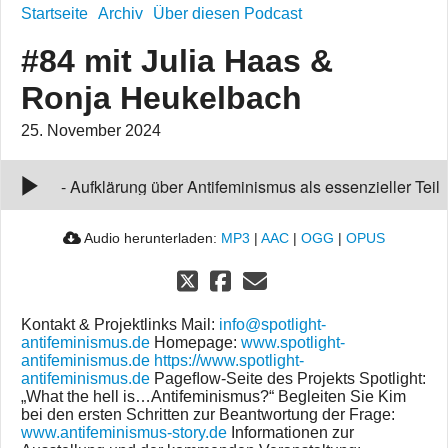
Startseite
Archiv
Über diesen Podcast
#84 mit Julia Haas &
Ronja Heukelbach
25. November 2024
#84 mit Julia Haas & Ronja Heukelbach
00:00:00
-
Aufklärung über Antifeminismus als essenzieller Teil
politischer Bildung (in Schule)
Audio herunterladen:
MP3
|
AAC
|
OGG
|
OPUS
Kontakt & Projektlinks Mail:
info@spotlight-
antifeminismus.de
Homepage:
www.spotlight-
antifeminismus.de
https://www.spotlight-
antifeminismus.de
Pageﬂow-Seite des Projekts Spotlight:
„What the hell is…Antifeminismus?“ Begleiten Sie Kim
bei den ersten Schritten zur Beantwortung der Frage:
www.antifeminismus-story.de
Informationen zur