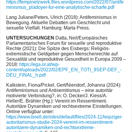
https://fempinetzwerk.files.wordpress.com/2022/07/antife
minismus_pladoyer-fur-eine-analytische-scharfe.pdf
Lang Juliane/Peters, Ulrich (2018): Antifeminismus in
Bewegung. Aktuelle Debatten um Geschlecht und
sexuelle Vielfalt. Hamburg: Marta Press.
UNTERSUCHUNGEN
Datta, Neil/Europäisches
Parlamentarisches Forum für sexuelle und reproduktive
Rechte (2021): Die Spitze des Eisbergs: Religiös-
extremistische Geldgeber gegen Menschenrechte auf
Sexualität und reproduktive Gesundheit in Europa 2009 –
2018:
https://ega.or.at/wp-
content/uploads/2022/02/EPF_EN_TOTI_9SEP-DEF_-
DEU_FINAL_h.pdf
Kalkstein, Fiona/Pickel, Gert/Niendorf, Johanna (2024):
Antifeminismus und Antisemitismus – eine autoritär
motivierte Verbindung?, in: O. Decker/J. Kiess/A.
Heller/E. Brähler (Hg.): Vereint im Ressentiment.
Autoritäre Dynamiken und rechtsextreme Einstellungen.
Online verfügbar unter:
https://www.boell.de/sites/default/files/2024-11/leipziger-
autoritarismus-studie-2024-vereint-im-ressentiment-
autoritaere-dynamiken-und-rechtsextreme-