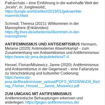
Patriarchats – eine Einführung in die wahnhafte Welt der
„Incels“, in: Jungleworld:,
https://jungle.world/artikel/2019/01/gekraenkte-
maennlichkeit
Schmidt, Theresa (2021): Willkommen in der
Manosphere (Erklärvideo):
https://fg.thws.de/arbeiten/willkommen-in-der-
manosphere/
ANTIFEMINISMUS UND ANTISEMITISMUS
Hermann,
Melanie (2020): Antimoderner Abwehrkampf – zum
Zusammenhang von Antisemitismus und Antifeminismus:
https://www.idz-jena.de/pubdet/wsd7-4
Hessel, Florian/Misiewicz, Janne (2020): Antifeminismus
und Antisemitismus in der Gegenwart – eine Fallanalyse
zu Verschränkung und kultureller Codierung:
https://www.idz-
jena.de/fileadmin/user_upload/PDFS_WSD8/WsD8_Beit
rag_Florian_Hessel___Janne_Misiewicz.pdf
ZUM UMGANG MIT ANTIFEMINISMUS
Antifeministische Behauptungen erkennen und
widerlegen:
https://gegen-antifeminismus.de/