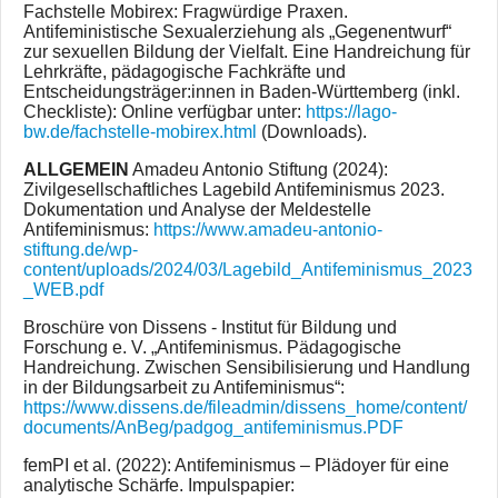
Fachstelle Mobirex: Fragwürdige Praxen.
Antifeministische Sexualerziehung als „Gegenentwurf“
zur sexuellen Bildung der Vielfalt. Eine Handreichung für
Lehrkräfte, pädagogische Fachkräfte und
Entscheidungsträger:innen in Baden-Württemberg (inkl.
Checkliste): Online verfügbar unter:
https://lago-
bw.de/fachstelle-mobirex.html
(Downloads).
ALLGEMEIN
Amadeu Antonio Stiftung (2024):
Zivilgesellschaftliches Lagebild Antifeminismus 2023.
Dokumentation und Analyse der Meldestelle
Antifeminismus:
https://www.amadeu-antonio-
stiftung.de/wp-
content/uploads/2024/03/Lagebild_Antifeminismus_2023
_WEB.pdf
Broschüre von Dissens - Institut für Bildung und
Forschung e. V. „Antifeminismus. Pädagogische
Handreichung. Zwischen Sensibilisierung und Handlung
in der Bildungsarbeit zu Antifeminismus“:
https://www.dissens.de/fileadmin/dissens_home/content/
documents/AnBeg/padgog_antifeminismus.PDF
femPI et al. (2022): Antifeminismus – Plädoyer für eine
analytische Schärfe. Impulspapier: